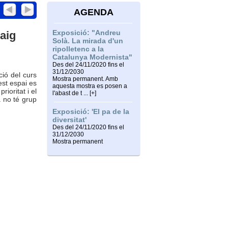
AGENDA
Exposició: "Andreu
aig
Solà. La mirada d'un
ripolletenc a la
Catalunya Modernista"
Des del 24/11/2020 fins el
31/12/2030
ció del curs
Mostra permanent. Amb
st espai es
aquesta mostra es posen a
rioritat i el
l'abast de t ... [+]
a no té grup
Exposició: 'El pa de la
diversitat'
Des del 24/11/2020 fins el
31/12/2030
Mostra permanent