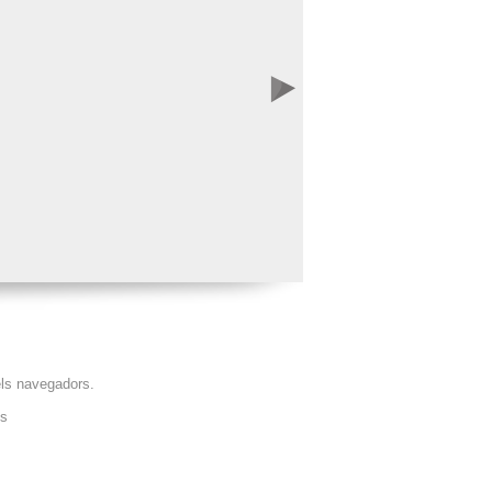
els navegadors.
cs