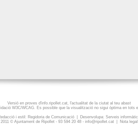
Versió en proves d'info.ripollet.cat, l'actualitat de la ciutat al teu abast
lidació
W3C
/WCAG. Es possible que la visualització no sigui òptima en tots 
edacció i estil: Regidoria de Comunicació | Desenvolupa: Serveis informàti
2011 © Ajuntament de Ripollet - 93 594 20 48 -
info@ripollet.cat
|
Nota legal