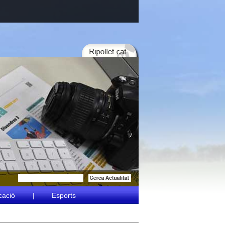
cació
|
Esports