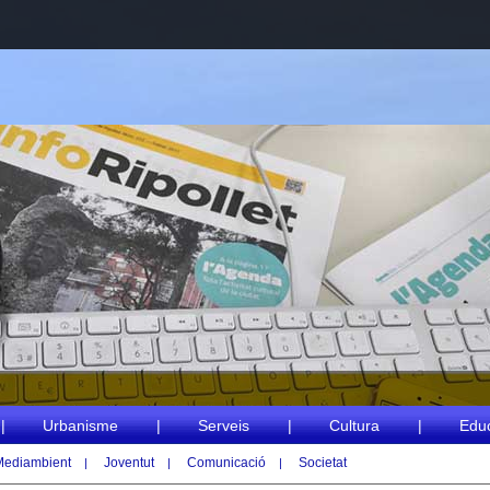
|
Urbanisme
|
Serveis
|
Cultura
|
Edu
Mediambient
Joventut
Comunicació
Societat
|
|
|