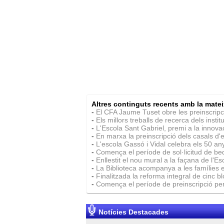
Altres continguts recents amb la matei
-
El CFA Jaume Tuset obre les preinscripci
-
Els millors treballs de recerca dels instit
-
L'Escola Sant Gabriel, premi a la innova
-
En marxa la preinscripció dels casals d'e
-
L'escola Gassó i Vidal celebra els 50 an
-
Comença el període de sol·licitud de bequ
-
Enllestit el nou mural a la façana de l'Es
-
La Biblioteca acompanya a les famílies en
-
Finalitzada la reforma integral de cinc b
-
Comença el període de preinscripció per
Notícies Destacades