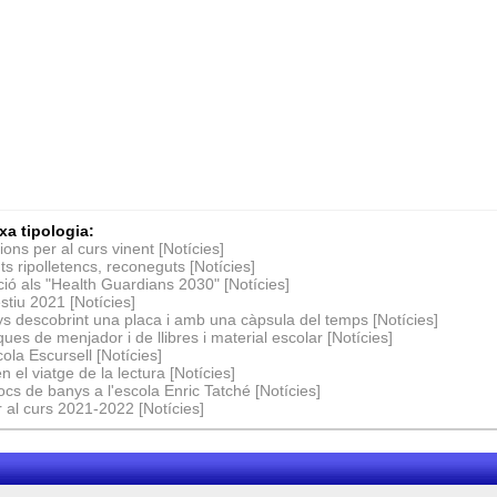
xa tipologia:
ons per al curs vinent [Notícies]
uts ripolletencs, reconeguts [Notícies]
ció als "Health Guardians 2030" [Notícies]
stiu 2021 [Notícies]
ys descobrint una placa i amb una càpsula del temps [Notícies]
es de menjador i de llibres i material escolar [Notícies]
cola Escursell [Notícies]
 el viatge de la lectura [Notícies]
locs de banys a l'escola Enric Tatché [Notícies]
 al curs 2021-2022 [Notícies]