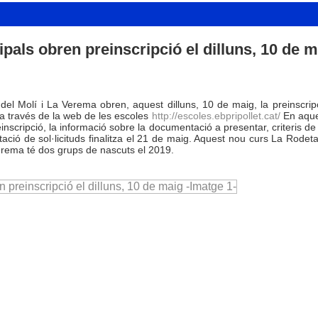
pals obren preinscripció el dilluns, 10 de m
el Molí i La Verema obren, aquest dilluns, 10 de maig, la preinscrip
a través de la web de les escoles
http://escoles.ebpripollet.cat/
En aque
reinscripció, la informació sobre la documentació a presentar, criteris de p
ntació de sol·licituds finalitza el 21 de maig. Aquest nou curs La Rodet
erema té dos grups de nascuts el 2019.