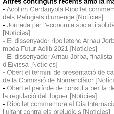
Altres continguts recents amb la ma
-
Acollim Cerdanyola Ripollet commemo
dels Refugiats diumenge [Notícies]
-
Jornada per l'economia social i solidà
[Notícies]
-
El dissenyador ripolletenc Arnau Jor
moda Futur Adlib 2021 [Notícies]
-
El dissenyador Arnau Jorba, finalista
d'Eivissa [Notícies]
-
Obert el termini de presentació de ca
de la Comissió de Nomenclàtor [Notíci
-
Obert el període de consulta per la d
la regulació del lloguer [Notícies]
-
Ripollet commemora el Dia Internacio
lluitant contra els prejudicis [Notícies]