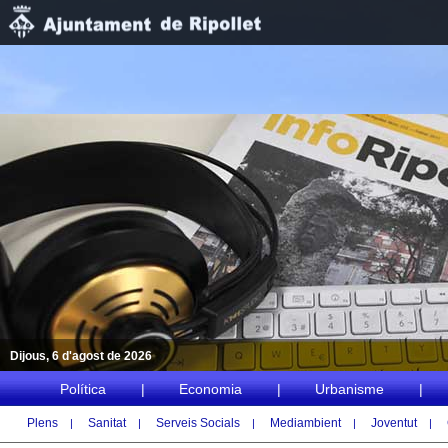
Dijous, 6 d'agost de 2026
Política
|
Economia
|
Urbanisme
|
Plens
Sanitat
Serveis Socials
Mediambient
Joventut
|
|
|
|
|