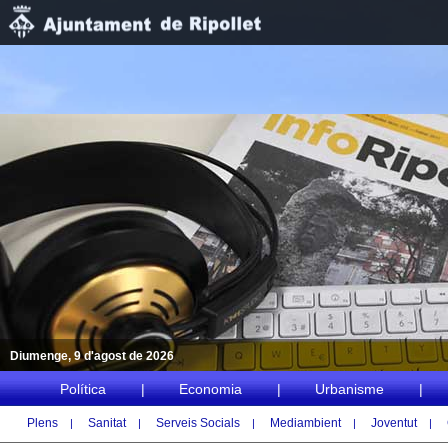
Diumenge, 9 d'agost de 2026
Política
|
Economia
|
Urbanisme
|
Plens
Sanitat
Serveis Socials
Mediambient
Joventut
|
|
|
|
|